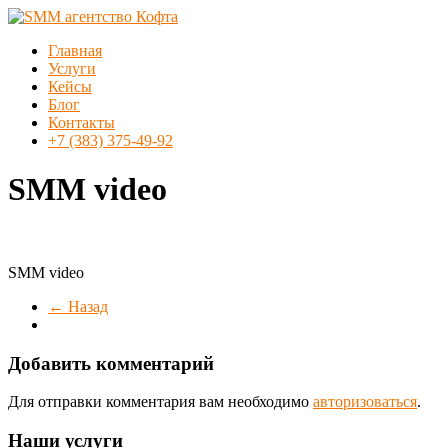
Перейти
к
Меню
Главная
содержимому
SMM
Услуги
агентство
Кейсы
Кофта
Блог
Контакты
SMM
+7 (383) 375-49-92
продвижение
в
SMM video
Новосибирске
SMM video
← Назад
Добавить комментарий
Для отправки комментария вам необходимо
авторизоваться
.
Наши услуги