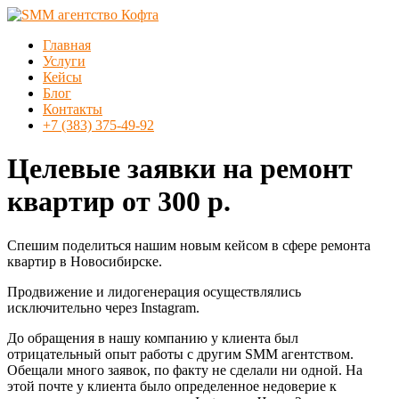
Перейти
к
Меню
Главная
содержимому
SMM
Услуги
агентство
Кейсы
Кофта
Блог
Контакты
SMM
+7 (383) 375-49-92
продвижение
в
Целевые заявки на ремонт
Новосибирске
квартир от 300 р.
Спешим поделиться нашим новым кейсом в сфере ремонта
квартир в Новосибирске.
Продвижение и лидогенерация осуществлялись
исключительно через Instagram.
До обращения в нашу компанию у клиента был
отрицательный опыт работы с другим SMM агентством.
Обещали много заявок, по факту не сделали ни одной. На
этой почте у клиента было определенное недоверие к