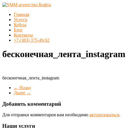
Перейти
к
Меню
Главная
содержимому
SMM
Услуги
агентство
Кейсы
Кофта
Блог
Контакты
SMM
+7 (383) 375-49-92
продвижение
в
бесконечная_лента_instagram
Новосибирске
бесконечная_лента_instagram
← Назад
Далее →
Добавить комментарий
Для отправки комментария вам необходимо
авторизоваться
.
Наши услуги