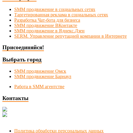
SMM продвижение в социальных сетях
Таргетированная реклама в социальных сетях
Разработка Чат-бота для бизнеса
SMM продвижение ВКонтакте
SMM продвижение в Яднекс.Дзен
SERM. Управление репутацией компании в Интернете
Присоединяйся!
Выбрать город
SMM продвижение Омск
SMM продвижение Барнаул
Работа в SMM агентстве
Контакты
Новосибирск, Коммунистическая 1
+7 (383) 375-49-92
manager@smmnsk.ru
Политика обработки персональных данных