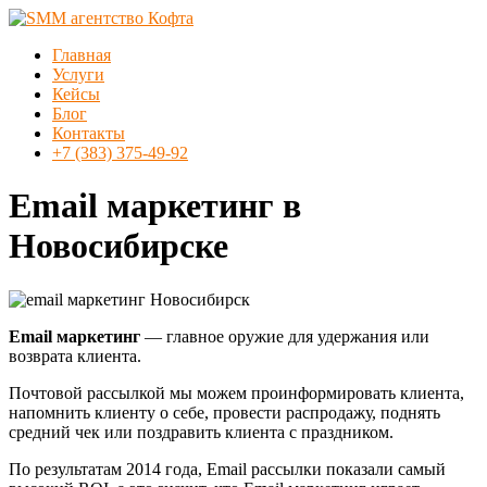
Перейти
к
Меню
Главная
содержимому
SMM
Услуги
агентство
Кейсы
Кофта
Блог
Контакты
SMM
+7 (383) 375-49-92
продвижение
в
Email маркетинг в
Новосибирске
Новосибирске
Email маркетинг
— главное оружие для удержания или
возврата клиента.
Почтовой рассылкой мы можем проинформировать клиента,
напомнить клиенту о себе, провести распродажу, поднять
средний чек или поздравить клиента с праздником.
По результатам 2014 года, Email рассылки показали самый