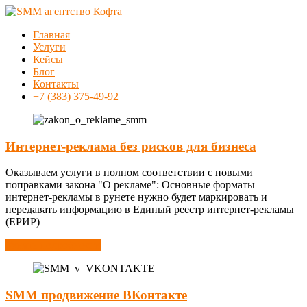
Перейти
к
Меню
Главная
содержимому
SMM
Услуги
Кейсы
агентство
Блог
Контакты
Кофта
+7 (383) 375-49-92
SMM
продвижение
Интернет-реклама без рисков для бизнеса
в
Новосибирске
Оказываем услуги в полном соответствии с новыми
поправками закона "О рекламе": Основные форматы
интернет-рекламы в рунете нужно будет маркировать и
передавать информацию в Единый реестр интернет-рекламы
(ЕРИР)
Узнать подробности
SMM продвижение ВКонтакте