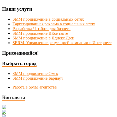
Наши услуги
SMM продвижение в социальных сетях
Таргетированная реклама в социальных сетях
Разработка Чат-бота для бизнеса
SMM продвижение ВКонтакте
SMM продвижение в Яднекс.Дзен
SERM. Управление репутацией компании в Интернете
Присоединяйся!
Выбрать город
SMM продвижение Омск
SMM продвижение Барнаул
Работа в SMM агентстве
Контакты
Новосибирск, Коммунистическая 1
+7 (383) 375-49-92
manager@smmnsk.ru