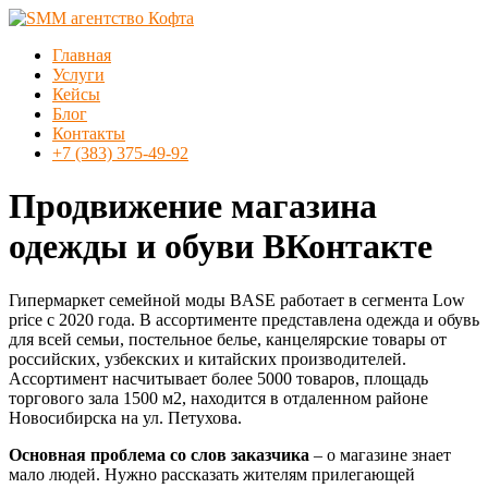
Перейти
к
Меню
Главная
содержимому
SMM
Услуги
агентство
Кейсы
Кофта
Блог
Контакты
SMM
+7 (383) 375-49-92
продвижение
в
Продвижение магазина
Новосибирске
одежды и обуви ВКонтакте
Гипермаркет семейной моды BASE работает в сегмента Low
price с 2020 года. В ассортименте представлена одежда и обувь
для всей семьи, постельное белье, канцелярские товары от
российских, узбекских и китайских производителей.
Ассортимент насчитывает более 5000 товаров, площадь
торгового зала 1500 м2, находится в отдаленном районе
Новосибирска на ул. Петухова.
Основная проблема со слов заказчика
– о магазине знает
мало людей. Нужно рассказать жителям прилегающей