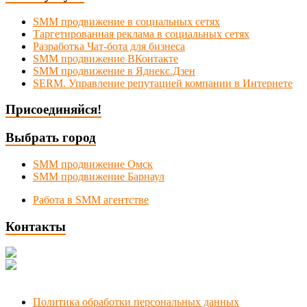
SMM продвижение в социальных сетях
Таргетированная реклама в социальных сетях
Разработка Чат-бота для бизнеса
SMM продвижение ВКонтакте
SMM продвижение в Яднекс.Дзен
SERM. Управление репутацией компании в Интернете
Присоединяйся!
Выбрать город
SMM продвижение Омск
SMM продвижение Барнаул
Работа в SMM агентстве
Контакты
Новосибирск, Коммунистическая 1
+7 (383) 375-49-92
manager@smmnsk.ru
Политика обработки персональных данных