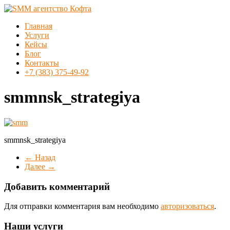
Перейти
к
Меню
Главная
содержимому
SMM
Услуги
агентство
Кейсы
Кофта
Блог
Контакты
SMM
+7 (383) 375-49-92
продвижение
в
smmnsk_strategiya
Новосибирске
smmnsk_strategiya
← Назад
Далее →
Добавить комментарий
Для отправки комментария вам необходимо
авторизоваться
.
Наши услуги