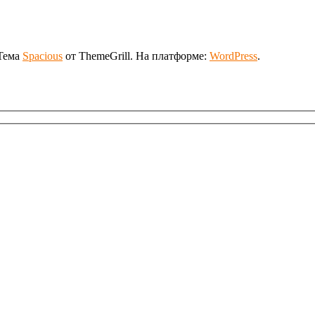
 Тема
Spacious
от ThemeGrill. На платформе:
WordPress
.