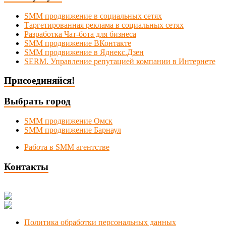
SMM продвижение в социальных сетях
Таргетированная реклама в социальных сетях
Разработка Чат-бота для бизнеса
SMM продвижение ВКонтакте
SMM продвижение в Яднекс.Дзен
SERM. Управление репутацией компании в Интернете
Присоединяйся!
Выбрать город
SMM продвижение Омск
SMM продвижение Барнаул
Работа в SMM агентстве
Контакты
Новосибирск, Коммунистическая 1
+7 (383) 375-49-92
manager@smmnsk.ru
Политика обработки персональных данных