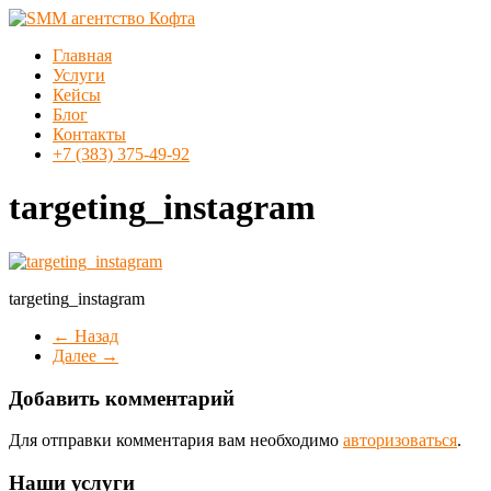
Перейти
к
Меню
Главная
содержимому
SMM
Услуги
агентство
Кейсы
Кофта
Блог
Контакты
SMM
+7 (383) 375-49-92
продвижение
в
targeting_instagram
Новосибирске
targeting_instagram
← Назад
Далее →
Добавить комментарий
Для отправки комментария вам необходимо
авторизоваться
.
Наши услуги