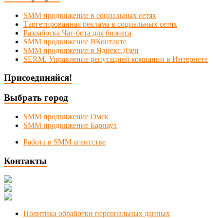
SMM продвижение в социальных сетях
Таргетированная реклама в социальных сетях
Разработка Чат-бота для бизнеса
SMM продвижение ВКонтакте
SMM продвижение в Яднекс.Дзен
SERM. Управление репутацией компании в Интернете
Присоединяйся!
Выбрать город
SMM продвижение Омск
SMM продвижение Барнаул
Работа в SMM агентстве
Контакты
Новосибирск, Коммунистическая 1
+7 (383) 375-49-92
manager@smmnsk.ru
Политика обработки персональных данных