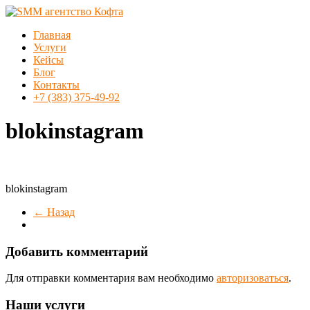
Перейти
к
Меню
Главная
содержимому
SMM
Услуги
агентство
Кейсы
Кофта
Блог
Контакты
SMM
+7 (383) 375-49-92
продвижение
в
blokinstagram
Новосибирске
blokinstagram
← Назад
Добавить комментарий
Для отправки комментария вам необходимо
авторизоваться
.
Наши услуги