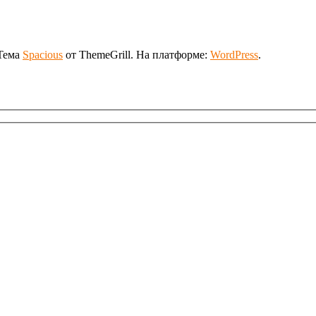
 Тема
Spacious
от ThemeGrill. На платформе:
WordPress
.