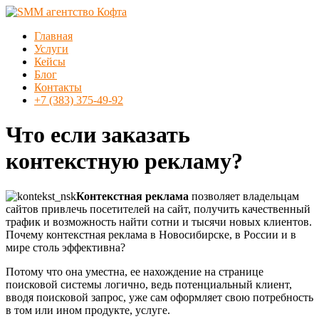
Перейти
к
Меню
Главная
содержимому
SMM
Услуги
агентство
Кейсы
Кофта
Блог
Контакты
SMM
+7 (383) 375-49-92
продвижение
в
Что если заказать
Новосибирске
контекстную рекламу?
Контекстная реклама
позволяет владельцам
сайтов привлечь посетителей на сайт, получить качественный
трафик и возможность найти сотни и тысячи новых клиентов.
Почему контекстная реклама в Новосибирске, в России и в
мире столь эффективна?
Потому что она уместна, ее нахождение на странице
поисковой системы логично, ведь потенциальный клиент,
вводя поисковой запрос, уже сам оформляет свою потребность
в том или ином продукте, услуге.