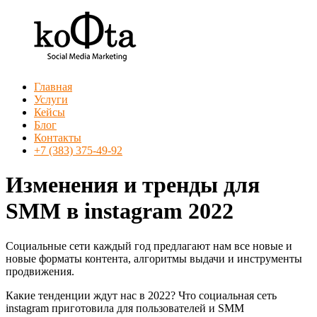
Перейти
к
содержимому
Меню
Главная
SMM
Услуги
агентство
Кейсы
Кофта
Блог
Контакты
SMM
+7 (383) 375-49-92
продвижение
в
Изменения и тренды для
Новосибирске
SMM в instagram 2022
Социальные сети каждый год предлагают нам все новые и
новые форматы контента, алгоритмы выдачи и инструменты
продвижения.
Какие тенденции ждут нас в 2022? Что социальная сеть
instagram приготовила для пользователей и SMM